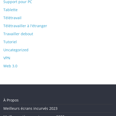
Support pour PC
Tablette
Télétravail
Télétravailler à l'étranger
Travailler debout
Tutoriel
Uncategorized
VPN
Web 3.0
À Propos
Meilleurs écrans incurvés 2023