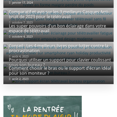
janvier 17, 2024
Comparatif et avis sur les 3 meilleurs Casques Anti-
bruit de 2023 pour le télétravail
octobre 7, 2023
Les super pouvoirs d’un bon éclairage dans votre
espace de télétravail
octobre 4, 2023
Conseil : Les 4 meilleurs livres pour lutter contre la
procrastination
août 4, 2023
Pourquoi utiliser un support pour clavier coulissant
sous son bureau ?
Comment choisir le bras ou le support d’écran idéal
août 2, 2023
pour son moniteur ?
août 2, 2023