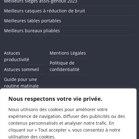
Meilleurs sièges assis-genoux 2023
Meilleurs casques à réduction de bruit
Meilleures tables portables
Meilleurs bureaux pliables
Astuces
Mentions Légales
productivité
Politique de
Astuces sommeil
confidentialité
Guide pour une
routine matinale
Comment arrêter
Nous respectons votre vie privée.
l'addiction au
smartphone
Nous utilisons des cookies pour améliorer votre
expérience de navigation, diffuser des publicités ou des
contenus personnalisés et analyser notre trafic. En
cliquant sur « Tout accepter », vous consentez à notre
utilisation des cookies.