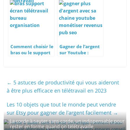
d’ordinateur
sont-elles si chères
vertical ou
?
pivotable ?
Comment choisir le
Gagner de l’argent
bras ou le support
sur Youtube :
d’écran idéal pour
Comment
son moniteur ?
Monétiser votre
Chaîne YouTube et
Générer des
←
5 astuces de productivité qui vous aideront
Revenus
Publicitaires
à être plus efficace en télétravail en 2023
Les 10 objets que tout le monde peut vendre
sur Etsy pour gagner de l’argent facilement
→
La corde à sauter sans corde, un indispensable pour
rester en forme quand on télétravaille