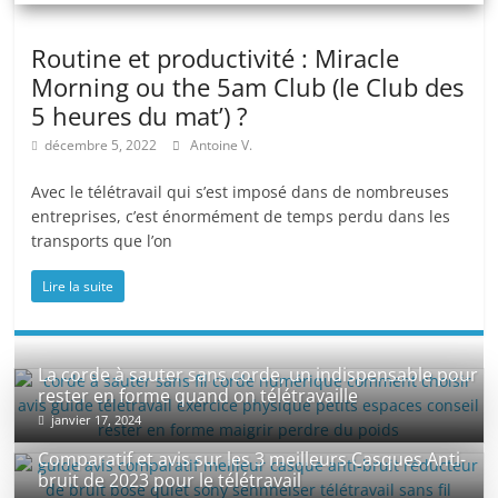
Routine et productivité : Miracle
Morning ou the 5am Club (le Club des
5 heures du mat’) ?
décembre 5, 2022
Antoine V.
Avec le télétravail qui s’est imposé dans de nombreuses
entreprises, c’est énormément de temps perdu dans les
transports que l’on
Lire la suite
La corde à sauter sans corde, un indispensable pour
rester en forme quand on télétravaille
janvier 17, 2024
Comparatif et avis sur les 3 meilleurs Casques Anti-
bruit de 2023 pour le télétravail