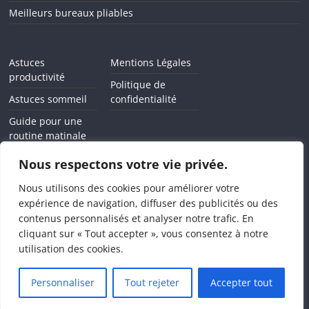
Meilleurs bureaux pliables
Astuces
Mentions Légales
productivité
Politique de
Astuces sommeil
confidentialité
Guide pour une
routine matinale
Comment arrêter
Nous respectons votre vie privée.
l'addiction au
smartphone
Nous utilisons des cookies pour améliorer votre
expérience de navigation, diffuser des publicités ou des
contenus personnalisés et analyser notre trafic. En
cliquant sur « Tout accepter », vous consentez à notre
utilisation des cookies.
Copyright © 2026
Capitaine Télétravail
. Tous droits réservés.
Theme
ColorMag
par ThemeGrill. Propulsé par
WordPress
.
Personnaliser
Tout rejeter
Accepter tout