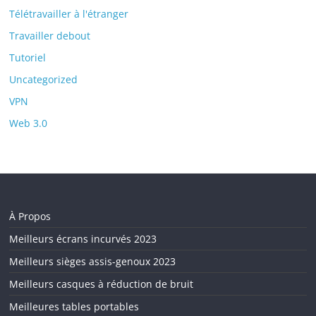
Télétravailler à l'étranger
Travailler debout
Tutoriel
Uncategorized
VPN
Web 3.0
À Propos
Meilleurs écrans incurvés 2023
Meilleurs sièges assis-genoux 2023
Meilleurs casques à réduction de bruit
Meilleures tables portables