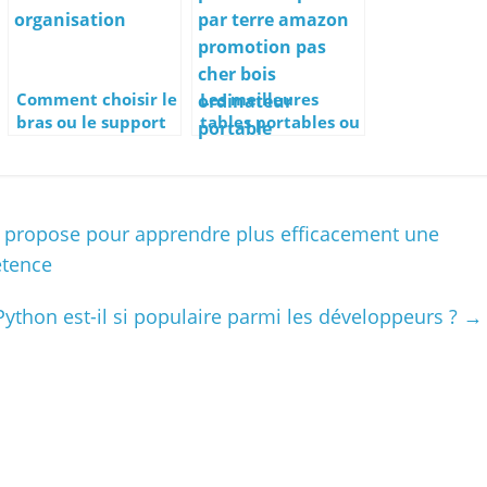
Comment choisir le
Les meilleures
bras ou le support
tables portables ou
d’écran idéal pour
tables de lit pour
son moniteur ?
télétravailler
depuis votre
canapé ou votre lit
 propose pour apprendre plus efficacement une
étence
ython est-il si populaire parmi les développeurs ?
→