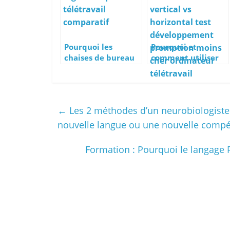
Pourquoi les
Pourquoi et
chaises de bureau
comment utiliser
Herman Miller
un écran
sont-elles si chères
d’ordinateur
?
vertical ou
pivotable ?
←
Les 2 méthodes d’un neurobiologiste
nouvelle langue ou une nouvelle comp
Formation : Pourquoi le langage P