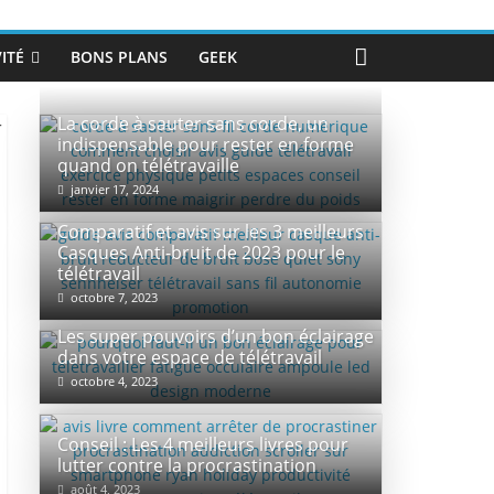
ITÉ
BONS PLANS
GEEK
La corde à sauter sans corde, un
indispensable pour rester en forme
quand on télétravaille
janvier 17, 2024
Comparatif et avis sur les 3 meilleurs
Casques Anti-bruit de 2023 pour le
télétravail
octobre 7, 2023
Les super pouvoirs d’un bon éclairage
dans votre espace de télétravail
octobre 4, 2023
Conseil : Les 4 meilleurs livres pour
lutter contre la procrastination
août 4, 2023