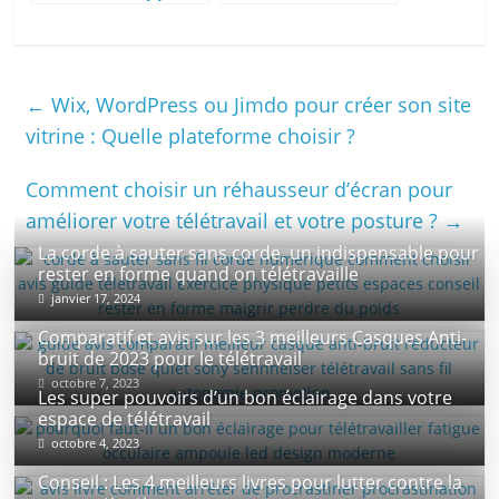
d’écran idéal pour
bureau
son moniteur ?
ergonomique pour
télétravailler
←
Wix, WordPress ou Jimdo pour créer son site
vitrine : Quelle plateforme choisir ?
Comment choisir un réhausseur d’écran pour
améliorer votre télétravail et votre posture ?
→
La corde à sauter sans corde, un indispensable pour
rester en forme quand on télétravaille
janvier 17, 2024
Comparatif et avis sur les 3 meilleurs Casques Anti-
bruit de 2023 pour le télétravail
octobre 7, 2023
Les super pouvoirs d’un bon éclairage dans votre
espace de télétravail
octobre 4, 2023
Conseil : Les 4 meilleurs livres pour lutter contre la