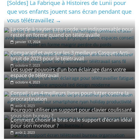
[Soldes] La Fabrique à Histoires de Lunii pour
que vos enfants jouent sans écran pendant que
vous télétravaillez
→
La corde à sauter sans corde, un indispensable pour
rester en forme quand on télétravaille
janvier 17, 2024
Comparatif et avis sur les 3 meilleurs Casques Anti-
bruit de 2023 pour le télétravail
octobre 7, 2023
Les super pouvoirs d’un bon éclairage dans votre
espace de télétravail
octobre 4, 2023
Conseil : Les 4 meilleurs livres pour lutter contre la
procrastination
août 4, 2023
Pourquoi utiliser un support pour clavier coulissant
sous son bureau ?
Comment choisir le bras ou le support d’écran idéal
août 2, 2023
pour son moniteur ?
août 2, 2023