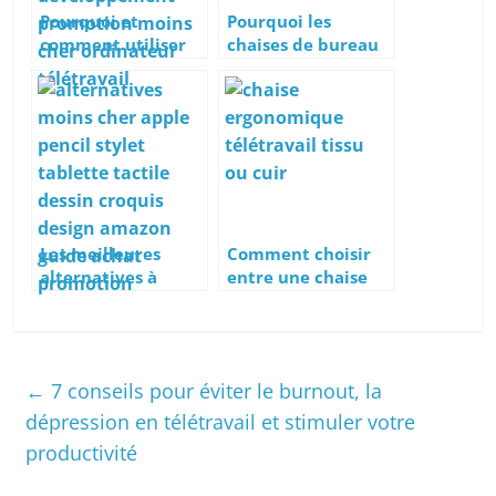
Pourquoi et
Pourquoi les
comment utiliser
chaises de bureau
un écran
Herman Miller
d’ordinateur
sont-elles si chères
vertical ou
?
pivotable ?
Les meilleures
Comment choisir
alternatives à
entre une chaise
l’Apple Pencil : le
ergonomique en
guide des stylets
cuir ou en tissu
pour iPad
avec un dossier en
maille ?
←
7 conseils pour éviter le burnout, la
dépression en télétravail et stimuler votre
productivité