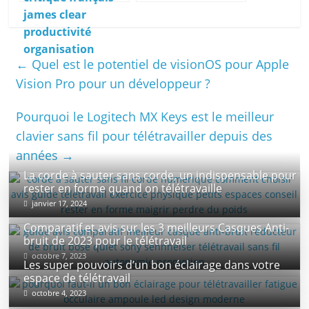
qui m’ont aidé à
d’écran idéal pour
changer ma vie
son moniteur ?
←
Quel est le potentiel de visionOS pour Apple
Vision Pro pour un développeur ?
Pourquoi le Logitech MX Keys est le meilleur
clavier sans fil pour télétravailler depuis des
années
→
La corde à sauter sans corde, un indispensable pour
rester en forme quand on télétravaille
janvier 17, 2024
Comparatif et avis sur les 3 meilleurs Casques Anti-
bruit de 2023 pour le télétravail
octobre 7, 2023
Les super pouvoirs d’un bon éclairage dans votre
espace de télétravail
octobre 4, 2023