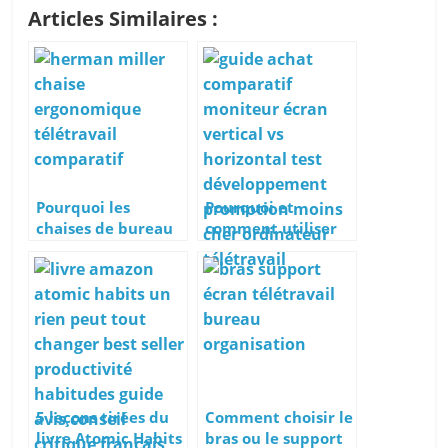
Articles Similaires :
Pourquoi les
Pourquoi et
chaises de bureau
comment utiliser
Herman Miller
un écran
sont-elles si chères
d’ordinateur
?
vertical ou
pivotable ?
5 leçons tirées du
Comment choisir le
livre Atomic Habits
bras ou le support