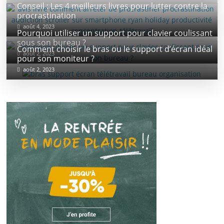
Conseil : Les 4 meilleurs livres pour lutter contre la
procrastination
août 4, 2023
Pourquoi utiliser un support pour clavier coulissant
sous son bureau ?
Comment choisir le bras ou le support d’écran idéal
août 2, 2023
pour son moniteur ?
août 2, 2023