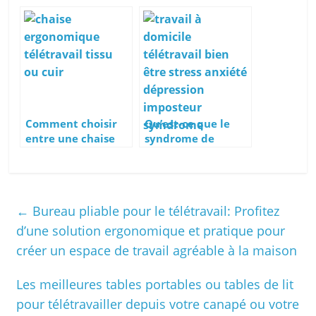
Herman Miller
d’écran idéal pour
sont-elles si chères
son moniteur ?
?
Comment choisir
Qu’est-ce que le
entre une chaise
syndrome de
ergonomique en
l’imposteur et
cuir ou en tissu
comment le
avec un dossier en
surmonter quand
maille ?
on travaille à
←
Bureau pliable pour le télétravail: Profitez
distance ?
d’une solution ergonomique et pratique pour
créer un espace de travail agréable à la maison
Les meilleures tables portables ou tables de lit
pour télétravailler depuis votre canapé ou votre