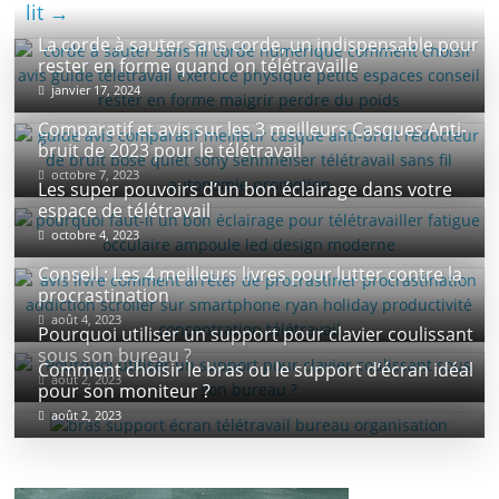
lit
→
La corde à sauter sans corde, un indispensable pour
rester en forme quand on télétravaille
janvier 17, 2024
Comparatif et avis sur les 3 meilleurs Casques Anti-
bruit de 2023 pour le télétravail
octobre 7, 2023
Les super pouvoirs d’un bon éclairage dans votre
espace de télétravail
octobre 4, 2023
Conseil : Les 4 meilleurs livres pour lutter contre la
procrastination
août 4, 2023
Pourquoi utiliser un support pour clavier coulissant
sous son bureau ?
Comment choisir le bras ou le support d’écran idéal
août 2, 2023
pour son moniteur ?
août 2, 2023