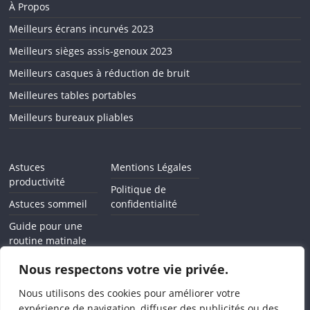
À Propos
Meilleurs écrans incurvés 2023
Meilleurs sièges assis-genoux 2023
Meilleurs casques à réduction de bruit
Meilleures tables portables
Meilleurs bureaux pliables
Astuces
Mentions Légales
productivité
Politique de
Astuces sommeil
confidentialité
Guide pour une
routine matinale
Comment arrêter
Nous respectons votre vie privée.
l'addiction au
smartphone
Nous utilisons des cookies pour améliorer votre
expérience de navigation, diffuser des publicités ou des