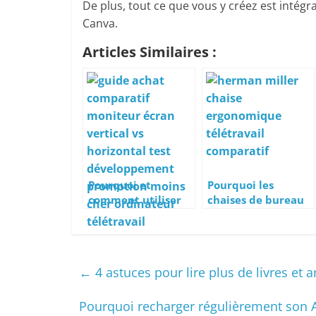
De plus, tout ce que vous y créez est intégr
Canva.
Articles Similaires :
Pourquoi et
Pourquoi les
comment utiliser
chaises de bureau
un écran
Herman Miller
d’ordinateur
sont-elles si chères
vertical ou
?
pivotable ?
←
4 astuces pour lire plus de livres et 
Pourquoi recharger régulièrement son A