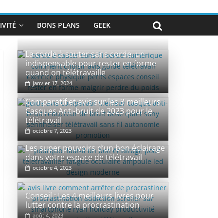
VITÉ
BONS PLANS
GEEK
La corde à sauter sans corde, un
indispensable pour rester en forme
quand on télétravaille
janvier 17, 2024
Comparatif et avis sur les 3 meilleurs
Casques Anti-bruit de 2023 pour le
télétravail
octobre 7, 2023
Les super pouvoirs d’un bon éclairage
dans votre espace de télétravail
octobre 4, 2023
Conseil : Les 4 meilleurs livres pour
lutter contre la procrastination
août 4, 2023