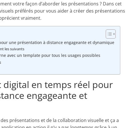
ement votre façon d’aborder les présentations ? Dans cet
s visuels préférés pour vous aider à créer des présentations
précient vraiment.
l pour une présentation à distance engageante et dynamique
t les suivants
rne avec un template pour tous les usages possibles
s
 digital en temps réel pour
stance engageante et
 des présentations et de la collaboration visuelle et ça a
te application en action il n’y a pas longtemps grâce à un