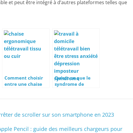
able et peut être intégré à d’autres plateformes telles que
Comment choisir
Qu’est-ce que le
entre une chaise
syndrome de
ergonomique en
l’imposteur et
cuir ou en tissu
comment le
avec un dossier en
surmonter quand
maille ?
on travaille à
arrêter de scroller sur son smartphone en 2023
distance ?
pple Pencil : guide des meilleurs chargeurs pour