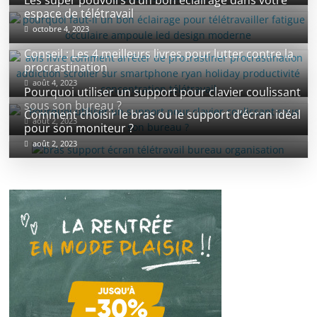
espace de télétravail
octobre 4, 2023
Conseil : Les 4 meilleurs livres pour lutter contre la
procrastination
août 4, 2023
Pourquoi utiliser un support pour clavier coulissant
sous son bureau ?
Comment choisir le bras ou le support d’écran idéal
août 2, 2023
pour son moniteur ?
août 2, 2023