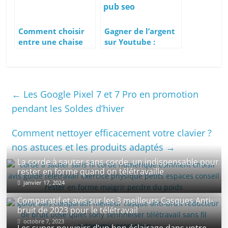
Comment choisir
Gagner de l’argent
entre une chaise
sur Youtube :
ergonomique en
Comment
cuir ou en tissu
Monétiser votre
avec un dossier en
Chaîne YouTube et
maille ?
Générer des
←
Les Google Pixel 7 et 7 Pro en promotion
Revenus
Publicitaires
pendant les Soldes d’hiver
Comment nettoyer efficacement votre clavier ?
nos astuces et les produits adaptés
→
La corde à sauter sans corde, un indispensable pour
rester en forme quand on télétravaille
janvier 17, 2024
Comparatif et avis sur les 3 meilleurs Casques Anti-
bruit de 2023 pour le télétravail
octobre 7, 2023
Les super pouvoirs d’un bon éclairage dans votre