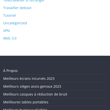
Télétravailler à l'étranger
Travailler debout
Tutoriel
Uncategorized
VPN
Web 3.0
À Propos
Meilleurs écrans incurvés 2023
Meilleurs sièges assis-genoux 2023
Meilleurs casques à réduction de bruit
Meilleures tables portables
Meilleurs bureaux pliables