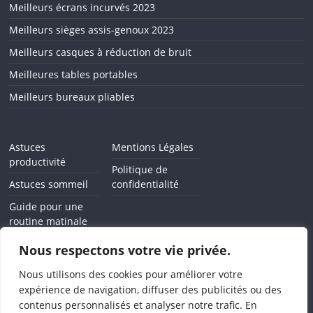
Meilleurs écrans incurvés 2023
Meilleurs sièges assis-genoux 2023
Meilleurs casques à réduction de bruit
Meilleures tables portables
Meilleurs bureaux pliables
Astuces
Mentions Légales
productivité
Politique de
Astuces sommeil
confidentialité
Guide pour une
routine matinale
Comment arrêter
Nous respectons votre vie privée.
l'addiction au
smartphone
Nous utilisons des cookies pour améliorer votre
expérience de navigation, diffuser des publicités ou des
contenus personnalisés et analyser notre trafic. En