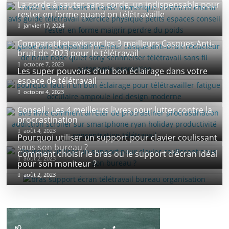
La corde à sauter sans corde, un indispensable pour
rester en forme quand on télétravaille
janvier 17, 2024
Comparatif et avis sur les 3 meilleurs Casques Anti-
bruit de 2023 pour le télétravail
octobre 7, 2023
Les super pouvoirs d’un bon éclairage dans votre
espace de télétravail
octobre 4, 2023
Conseil : Les 4 meilleurs livres pour lutter contre la
procrastination
août 4, 2023
Pourquoi utiliser un support pour clavier coulissant
sous son bureau ?
Comment choisir le bras ou le support d’écran idéal
août 2, 2023
pour son moniteur ?
août 2, 2023