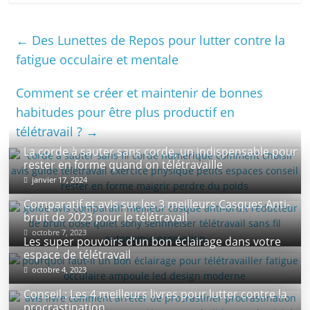
avec un dossier en
maille ?
←
Des Lunettes de Repos pour lutter contre la
fatigue occulaire et mentale
Comment se créer et maintenir de bonnes
habitudes pour être plus productif en
télétravail ?
→
La corde à sauter sans corde, un indispensable pour
rester en forme quand on télétravaille
janvier 17, 2024
Comparatif et avis sur les 3 meilleurs Casques Anti-
bruit de 2023 pour le télétravail
octobre 7, 2023
Les super pouvoirs d’un bon éclairage dans votre
espace de télétravail
octobre 4, 2023
Conseil : Les 4 meilleurs livres pour lutter contre la
procrastination