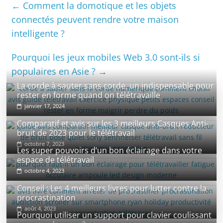
←
Comment la domotique et les objets
connectés peuvent rendre votre maison
intelligente ?
Pourquoi les jeux mobiles Web 3.0 sont-ils si
populaires en Asie ?
→
La corde à sauter sans corde, un indispensable pour
rester en forme quand on télétravaille
janvier 17, 2024
Comparatif et avis sur les 3 meilleurs Casques Anti-
bruit de 2023 pour le télétravail
octobre 7, 2023
Les super pouvoirs d’un bon éclairage dans votre
espace de télétravail
octobre 4, 2023
Conseil : Les 4 meilleurs livres pour lutter contre la
procrastination
août 4, 2023
Pourquoi utiliser un support pour clavier coulissant