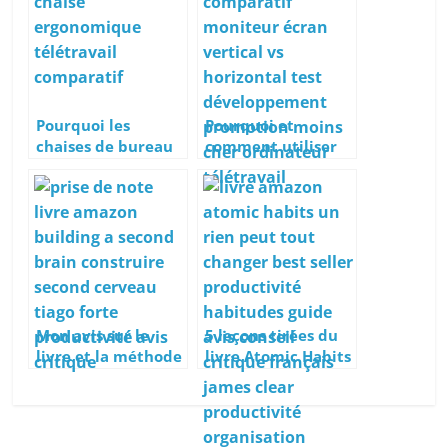
Pourquoi les
Pourquoi et
chaises de bureau
comment utiliser
Herman Miller
un écran
sont-elles si chères
d’ordinateur
?
vertical ou
pivotable ?
Mon avis sur le
5 leçons tirées du
livre et la méthode
livre Atomic Habits
« Building a Second
qui m’ont aidé à
Brain » (Construire
changer ma vie
un Second Cerveau)
de Tiago Forte